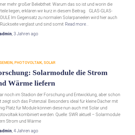
er mehr großer Beliebtheit. Warum das so ist und worin die
teile liegen, erklären wir kurz in diesem Beitrag. GLAS-GLAS-
ULE Im Gegensatz zu normalen Solarpaneelen wird hier auch
 Rückseite verglast und sind somit
Read more…
admin
,
3 Jahren
ago
GEMEIN
PHOTOVOLTAIK
SOLAR
orschung: Solarmodule die Strom
nd Wärme liefern
r noch im Stadion der Forschung und Entwicklung, aber schon
zt zeigt sich das Potenzial. Besonders ideal für kleine Dächer mit
ig Platz für Module können diese nun auch mit Solar und
tovoltaik kombiniert werden. Quelle: SWR aktuell – Solarmodule
efern Strom und Wärme
admin
,
4 Jahren
ago