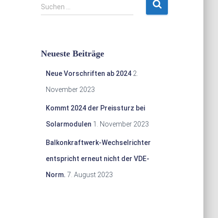
S
Suchen …
u
c
h
e
Neueste Beiträge
n
n
Neue Vorschriften ab 2024
2.
a
c
November 2023
h
Kommt 2024 der Preissturz bei
:
Solarmodulen
1. November 2023
Balkonkraftwerk-Wechselrichter
entspricht erneut nicht der VDE-
Norm.
7. August 2023