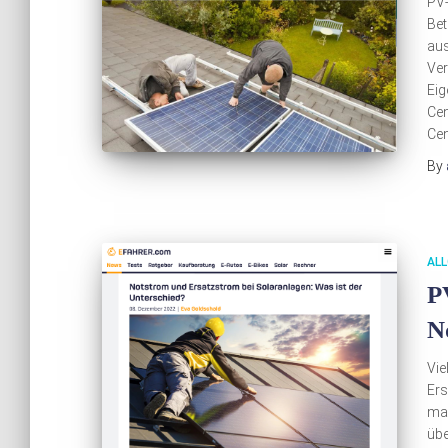
PV-
Bet
aus
Ver
Eig
Cen
Cen
By
ALL
P
N
Vie
Ers
man
übe