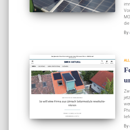
imm
Vor
MOD
die
By
ALL
F
u
Zwa
jet
wen
Pho
li
By