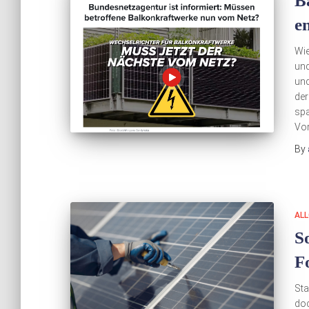
B
e
Wie
und
und
der
spa
Vor
By
ALL
S
F
Sta
doc