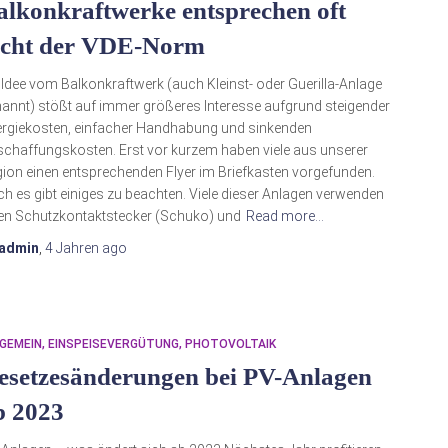
alkonkraftwerke entsprechen oft
icht der VDE-Norm
 Idee vom Balkonkraftwerk (auch Kleinst- oder Guerilla-Anlage
annt) stößt auf immer größeres Interesse aufgrund steigender
rgiekosten, einfacher Handhabung und sinkenden
chaffungskosten. Erst vor kurzem haben viele aus unserer
ion einen entsprechenden Flyer im Briefkasten vorgefunden.
h es gibt einiges zu beachten. Viele dieser Anlagen verwenden
en Schutzkontaktstecker (Schuko) und
Read more…
admin
,
4 Jahren
ago
GEMEIN
EINSPEISEVERGÜTUNG
PHOTOVOLTAIK
esetzesänderungen bei PV-Anlagen
b 2023