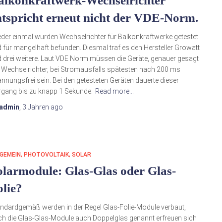
alkonkraftwerk-Wechselrichter
ntspricht erneut nicht der VDE-Norm.
der einmal wurden Wechselrichter für Balkonkraftwerke getestet
 für mangelhaft befunden. Diesmal traf es den Hersteller Growatt
 drei weitere. Laut VDE Norm müssen die Geräte, genauer gesagt
 Wechselrichter, bei Stromausfalls spätesten nach 200 ms
nnungsfrei sein. Bei den getesteten Geräten dauerte dieser
gang bis zu knapp 1 Sekunde.
Read more…
admin
,
3 Jahren
ago
GEMEIN
PHOTOVOLTAIK
SOLAR
olarmodule: Glas-Glas oder Glas-
olie?
ndardgemäß werden in der Regel Glas-Folie-Module verbaut,
h die Glas-Glas-Module auch Doppelglas genannt erfreuen sich