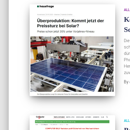
ALL
K
S
Die
sch
dür
Pho
Her
zuv
By
ALL