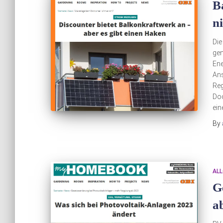
B
n
Die
gen
Ene
Ans
Reg
Doc
ein
By
ALL
G
a