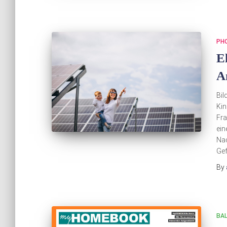
PH
E
A
Bil
Kin
Fra
ein
Nac
Gef
By
BA