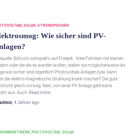
OTOVOLTAIK
SOLAR
STROMSPEICHER
lektrosmog: Wie sicher sind PV-
nlagen?
dquelle: Bild von senivpetro auf Freepik Viele Familien mit kleinen
dern oder die die es werden wollen, stellen sie möglicherweise die
ge wie sicher sind eigentlich Photovoltaik-Anlagen bzw. kann
en die elektro-magnetische Strahlung krank machen? Die gute
hricht gleich vorweg: Nein, von einer PV-Anlage geht keine
ahr aus. Auch
Read more…
admin
,
4 Jahren
ago
LKONKRAFTWERK
PHOTOVOLTAIK
SOLAR