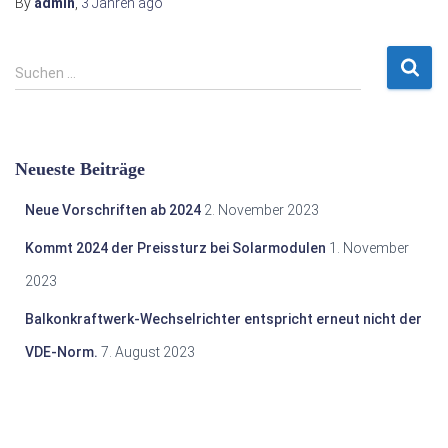
By
admin
,
3 Jahren
ago
S
Suchen …
u
c
h
e
Neueste Beiträge
n
n
Neue Vorschriften ab 2024
2. November 2023
a
c
Kommt 2024 der Preissturz bei Solarmodulen
1. November
h
2023
:
Balkonkraftwerk-Wechselrichter entspricht erneut nicht der
VDE-Norm.
7. August 2023