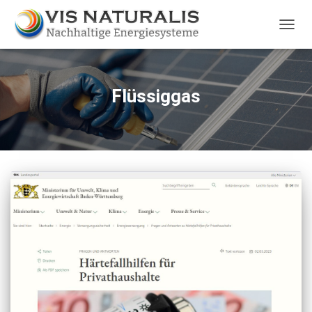
TOGG
NAVIG
Flüssiggas